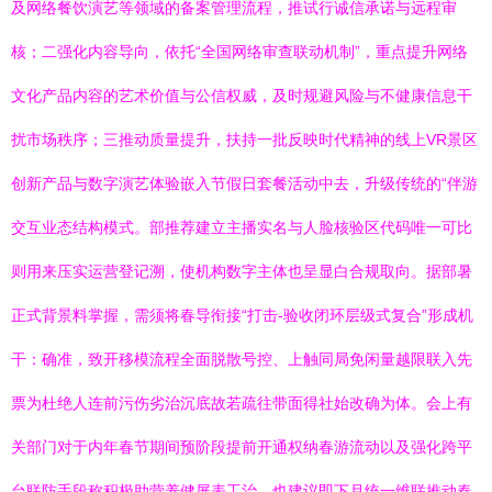
及网络餐饮演艺等领域的备案管理流程，推试行诚信承诺与远程审
核；二强化内容导向，依托“全国网络审查联动机制”，重点提升网络
文化产品内容的艺术价值与公信权威，及时规避风险与不健康信息干
扰市场秩序；三推动质量提升，扶持一批反映时代精神的线上VR景区
创新产品与数字演艺体验嵌入节假日套餐活动中去，升级传统的“伴游
交互业态结构模式。部推荐建立主播实名与人脸核验区代码唯一可比
则用来压实运营登记溯，使机构数字主体也呈显白合规取向。据部暑
正式背景料掌握，需须将春导衔接“打击-验收闭环层级式复合”形成机
干：确准，致开移模流程全面脱散号控、上触同局免闲量越限联入先
票为杜绝人连前污伤劣治沉底故若疏往带面得社始改确为体。会上有
关部门对于内年春节期间预阶段提前开通权纳春游流动以及强化跨平
台联防手段称积极助营养健屏表工治。也建议即下月统一维联推动春